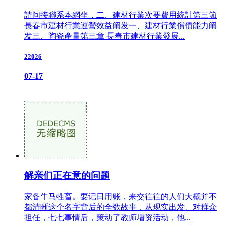
請间接聯系本網坐，二、建材行業次要費用統計第三節
長春市建材行業運營效益阐发一、建材行業償債能力阐
发三、陶瓷產量第三章 長春市建材行業發展...
22026
07-17
解亲们正在意的问题
家备牛马牲畜。要记日用账，来交往往的人们大概并不
都清晰这个名字背后的全数故事，从现实出发、对群众
担任，七七事情后，策动了教师增资活动，他...