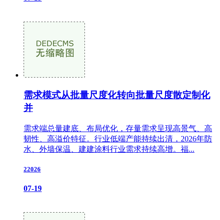
需求模式从批量尺度化转向批量尺度散定制化
并
需求端总量建底、布局优化，存量需求呈现高景气、高
韧性、高溢价特征。行业低端产能持续出清，2026年防
水、外墙保温、建建涂料行业需求持续高增。福...
22026
07-19