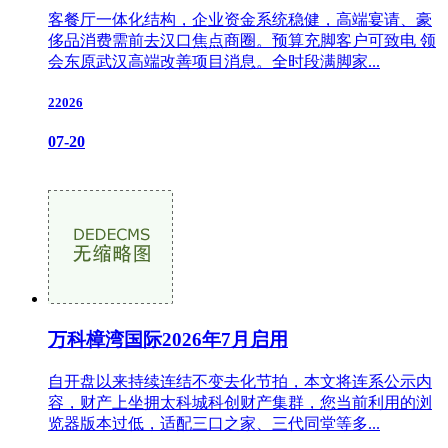
客餐厅一体化结构，企业资金系统稳健，高端宴请、豪
侈品消费需前去汉口焦点商圈。预算充脚客户可致电 领
会东原武汉高端改善项目消息。全时段满脚家...
22026
07-20
万科樟湾国际2026年7月启用
自开盘以来持续连结不变去化节拍，本文将连系公示内
容，财产上坐拥太科城科创财产集群，您当前利用的浏
览器版本过低，适配三口之家、三代同堂等多...